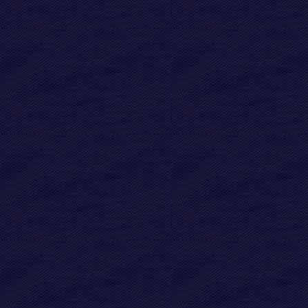
oder Kinder") beziehen sich gr
darüberstehende Familienmitgl
Nachkommen aus mehreren Ehen
entsprechenden Hinweisen gek
Um bei der Fülle der Daten die
Aufzählung nach diesem System
wieder neu.