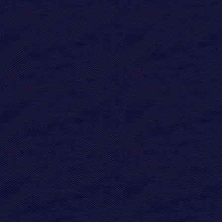
Folgende Zeichen werden in di
1) (1) a) 
Familienmitglieder mit dem gle
sind deshalb grundsätzlich Ge
Kennzeichnung haben Einzelk
Stammreihe, bei denen die gena
ist.
Geschwister sind grundsätzlich
aufgeführt. Nur bei längeren A
Gründen der Übersichtlichkeit 
Söhne, die eine weiterführend
Ende der jeweiligen Aufzählung
namentlich erwähnt – versehe
Wird die Aufzählung einer Ge
unterbrochen, ist bei der Erwä
Schwester) der Name des Vater
Die zusätzlichen namentlichen