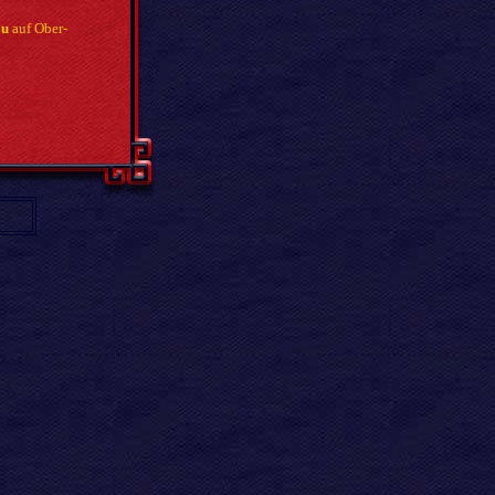
au
auf Ober-
g