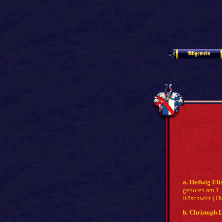
a. Hedwig Eli
geboren am 1.
Röschwitz (Th
b. Christoph 