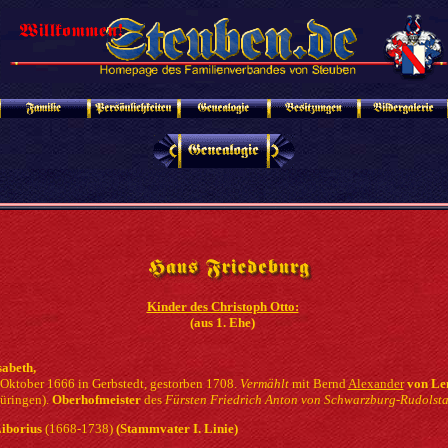
Kinder des Christoph Otto:
(aus 1. Ehe)
sabeth,
 Oktober 1666 in Gerbstedt, gestorben 1708.
Vermählt
mit Bernd
Alexander
von Le
üringen).
Oberhofmeister
des
Fürsten Friedrich Anton von Schwarzburg-Rudolsta
Liborius
(1668-1738)
(Stammvater I. Linie)