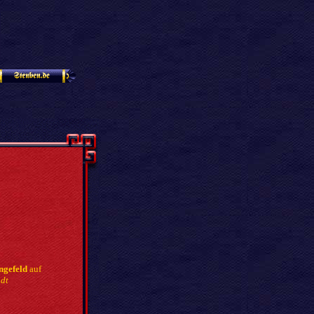
ngefeld
auf
dt