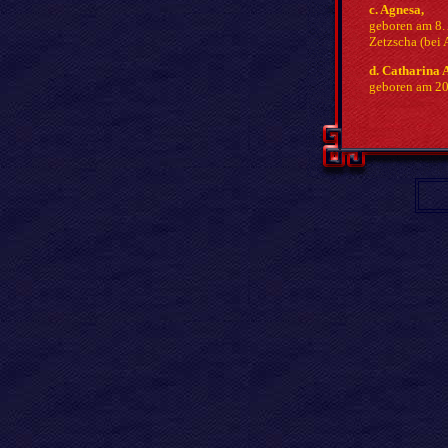
c. Agnesa,
geboren am 8. 
Zetzscha (bei
d. Catharina
geboren am 20.
e. Otto Achatz
geboren am 14.
f. Sophie Augu
(Geburts- und
g. Martin Chr
geboren am 19
h. Catharina 
1739.
Vermähl
1.) 
gest
und 
2.) 
Hoch