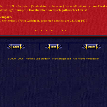
April 1669 in Gerbstedt (Sterbedatum unbekannt).
Vermählt
mit Werner
von Diesk
 Altenburg/Thüringen).
Hochfürstlich-sächsisch-gothaischer Obrist
 Armgard,
 September 1670 in Gerbstedt, gestorben daselbst am 22. Juni 1677
Kinder des Christoph Otto:
(aus 2. Ehe)
,
 Dezember 1673 in Gerbstedt, gestorben daselbst am 17. Juni 1677
ste,
© 2000 - 2006 - Henning von Steuben - Frank Hogendorf - Alle Rechte vorbehalten
 Sterbedatum unbekannt)
istoph,
. September 1675 in Gerbstedt, gestorben 1694
Hedwig,
geboren am 6. April 1677 in Gerbstedt, gestorben am 20. März
t:
am 28. November 1699 mit Joachim Otto Edler von Plotho, geboren am 2. Juli 1664,
orben am 26. Februar 1703. Sohn des Viktor Joachim Edler von Plotho aus Lünebur
der Sophie Emmerentia von Behrenfeld
am 3. Oktober 1705 mit Georg Friedrich von Tümpling auf Serba (bei Jena)
fürstlich-weimarischer Capitain